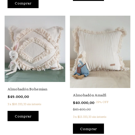
Comprar
Almohadón Bohemian
Almohadón Amalfi
$49.000,00
-
19
%
OFF
$40.000,00
3
x
$16.333,33
sin interés
$49.400,00
3
x
$13.333,33
sin interés