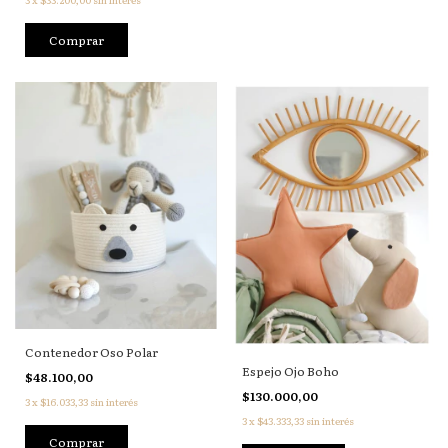
Comprar
Contenedor Oso Polar
Espejo Ojo Boho
$48.100,00
$130.000,00
3
x
$16.033,33
sin interés
3
x
$43.333,33
sin interés
Comprar