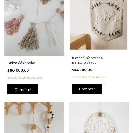
Banderín bordado
personalizado
Guirnalda borlas
$53.900,00
$60.000,00
3
x
$17.966,67
sin interés
3
x
$20.000,00
sin interés
Comprar
Comprar