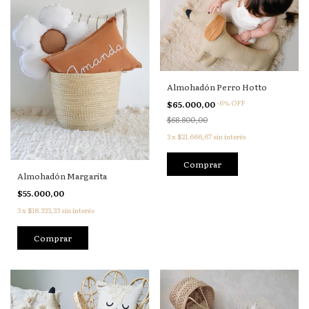
Almohadón Perro Hotto
-
6
%
OFF
$65.000,00
$68.800,00
3
x
$21.666,67
sin interés
Almohadón Margarita
$55.000,00
3
x
$18.333,33
sin interés