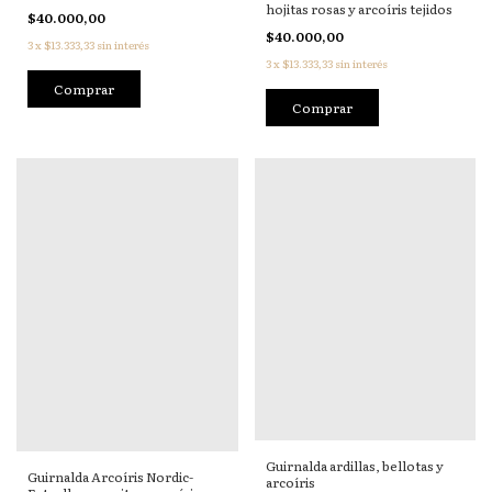
hojitas rosas y arcoíris tejidos
$40.000,00
$40.000,00
3
x
$13.333,33
sin interés
3
x
$13.333,33
sin interés
Guirnalda ardillas, bellotas y
Guirnalda Arcoíris Nordic-
arcoíris