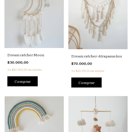
Dream catcher Moon
Dream catcher-Atrapasueños
$30.000,00
$70.000,00
3
x
$10.000,00
sin interés
3
x
$23.333,33
sin interés