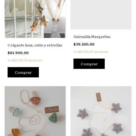
Guirnalda Margaritas
$39.200,00
Colgante luna, osito y estrellas
3
x
$13.066,67
sin interés
$61.900,00
3
x
$20.633,33
sin interés