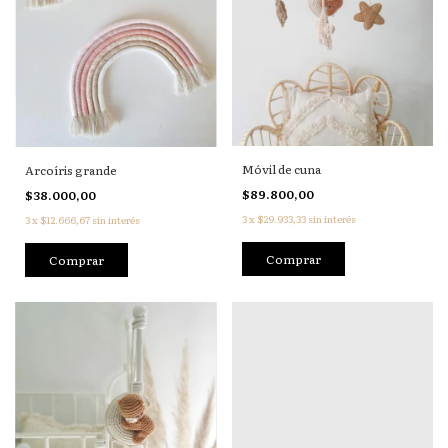
Móvil de cuna
Arcoíris grande
$89.800,00
$38.000,00
3
x
$29.933,33
sin interés
3
x
$12.666,67
sin interés
Comprar
Comprar