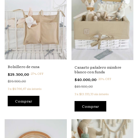
Bolsillero de cuna
Canasto pañalero mimbre
blanco con funda
-
27
%
OFF
$29.300,00
-
20
%
OFF
$40.000,00
$39.900,00
$49.900,00
3
x
$9.766,67
sin interés
3
x
$13.333,33
sin interés
Comprar
Comprar