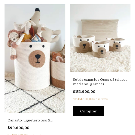
Set de canastos Osos x 3 (chico,
mediano, grande)
$153.900,00
3
x
$51.300,00
sin interés
Comprar
Canasto juguetero oso XL
$99.600,00
3
x
$33.200,00
sin interés