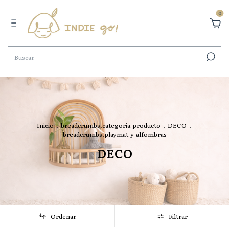
0
Inicio
.
breadcrumbs.categoria-producto
.
DECO
.
breadcrumbs.playmat-y-alfombras
DECO
Ordenar
Filtrar