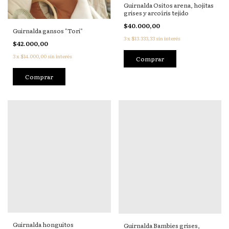
Guirnalda Ositos arena, hojitas
grises y arcoíris tejido
$40.000,00
Guirnalda gansos "Tori"
3
x
$13.333,33
sin interés
$42.000,00
3
x
$14.000,00
sin interés
Guirnalda honguitos
Guirnalda Bambies grises,