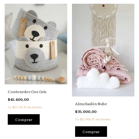
Contenedor Oso Gris
$45.400,00
Almohadón Nube
3
x
$15.133,33
sin interés
$35.000,00
3
x
$11.666,67
sin interés
Comprar