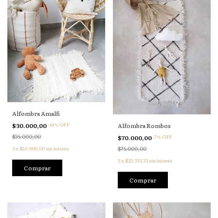
Alfombra Amalfi
-
14
%
OFF
$30.000,00
Alfombra Rombos
$35.000,00
-
7
%
OFF
$70.000,00
3
x
$10.000,00
sin interés
$75.000,00
3
x
$23.333,33
sin interés