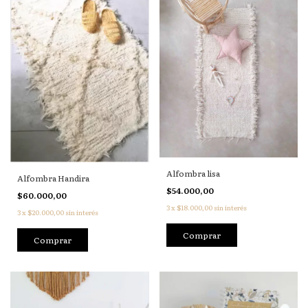
Alfombra lisa
Alfombra Handira
$54.000,00
$60.000,00
3
x
$18.000,00
sin interés
3
x
$20.000,00
sin interés