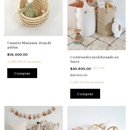
Canasto Manzana- Hoja de
palma
$56.000,00
Contenedor acolchonado en
tusor
3
x
$18.666,67
sin interés
-
16
%
OFF
$40.800,00
$48.800,00
3
x
$13.600,00
sin interés
Comprar