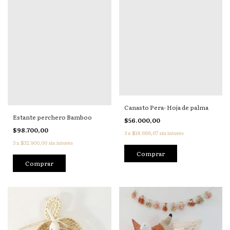
Canasto Pera- Hoja de palma
Estante perchero Bamboo
$56.000,00
$98.700,00
3
x
$18.666,67
sin interés
3
x
$32.900,00
sin interés