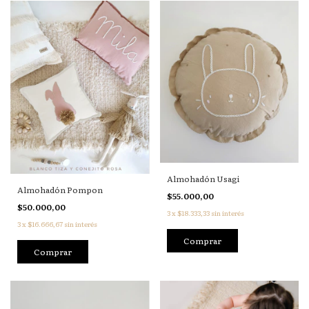
Almohadón Usagi
Almohadón Pompon
$55.000,00
$50.000,00
3
x
$18.333,33
sin interés
3
x
$16.666,67
sin interés
Comprar
Comprar