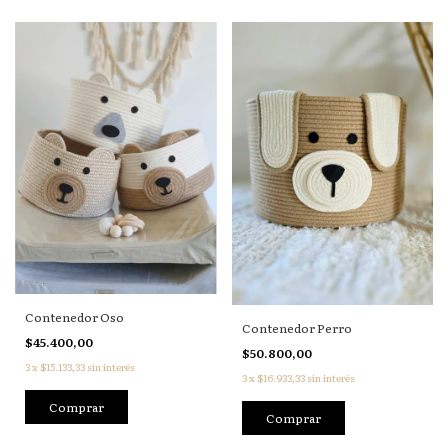
Contenedor Oso
Contenedor Perro
$45.400,00
$50.800,00
3
x
$15.133,33
sin interés
3
x
$16.933,33
sin interés
Comprar
Comprar