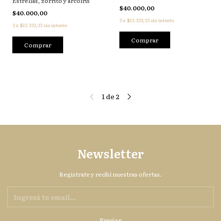
Estrellas, zorrito y arcoíris
$40.000,00
$40.000,00
3
x
$13.333,33
sin interés
3
x
$13.333,33
sin interés
1
de
2
Newsletter
Registrate y recibí nuestras ofertas.