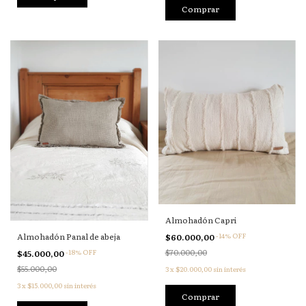
Almohadón Capri
Almohadón Panal de abeja
-
14
%
OFF
$60.000,00
-
18
%
OFF
$70.000,00
$45.000,00
$55.000,00
3
x
$20.000,00
sin interés
3
x
$15.000,00
sin interés