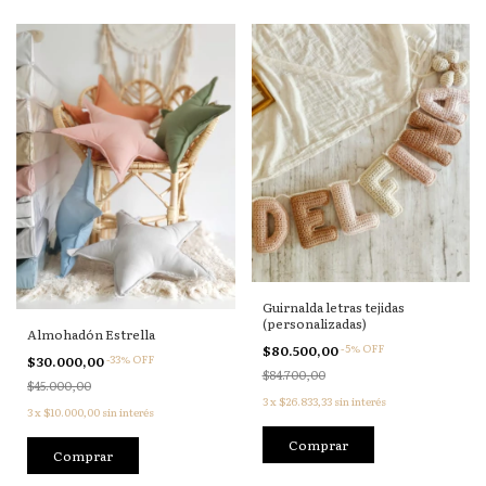
Guirnalda letras tejidas
(personalizadas)
Almohadón Estrella
-
5
%
OFF
$80.500,00
-
33
%
OFF
$30.000,00
$84.700,00
$45.000,00
3
x
$26.833,33
sin interés
3
x
$10.000,00
sin interés
Comprar
Comprar