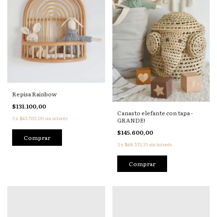
Repisa Rainbow
$131.100,00
Canasto elefante con tapa -
3
x
$43.700,00
sin interés
GRANDE!
$145.600,00
3
x
$48.533,33
sin interés