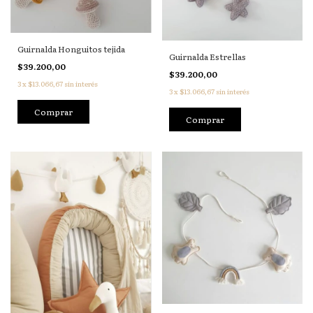
Guirnalda Honguitos tejida
Guirnalda Estrellas
$39.200,00
$39.200,00
3
x
$13.066,67
sin interés
3
x
$13.066,67
sin interés