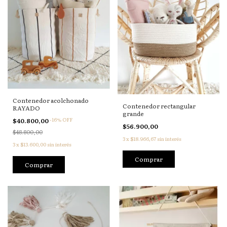
Contenedor acolchonado
Contenedor rectangular
RAYADO
grande
-
16
%
OFF
$40.800,00
$56.900,00
$48.800,00
3
x
$18.966,67
sin interés
3
x
$13.600,00
sin interés
Comprar
Comprar