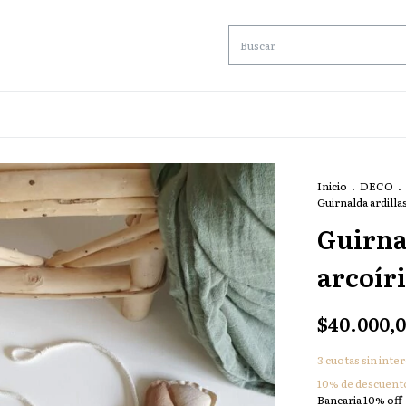
Inicio
.
DECO
.
Guirnalda ardillas
Guirnal
arcoíri
$40.000,
3
cuotas sin inte
10% de descuent
Bancaria 10% off