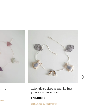
Sin stock
Guirnalda Ositos arena, hojitas
itos
Guirnalda Bambi
grises y arcoíris tejido
arena y arcoíris
$40.000,00
erés
$40.000,00
3
x
$13.333,33
sin interés