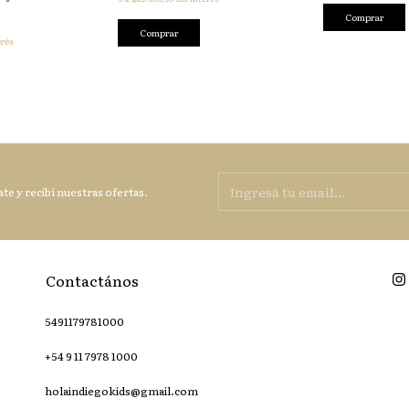
erés
te y recibí nuestras ofertas.
Contactános
5491179781000
+54 9 11 7978 1000
holaindiegokids@gmail.com