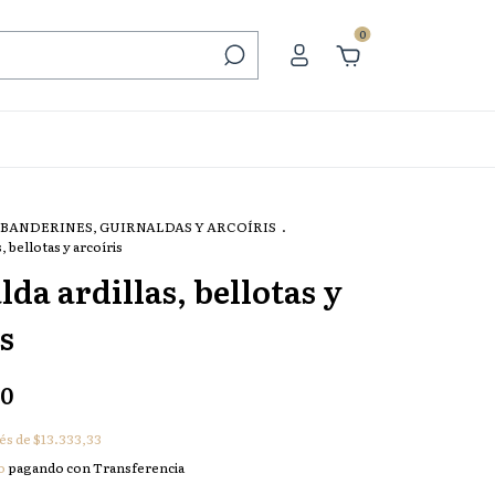
0
BANDERINES, GUIRNALDAS Y ARCOÍRIS
.
, bellotas y arcoíris
da ardillas, bellotas y
s
00
rés de
$13.333,33
o
pagando con Transferencia