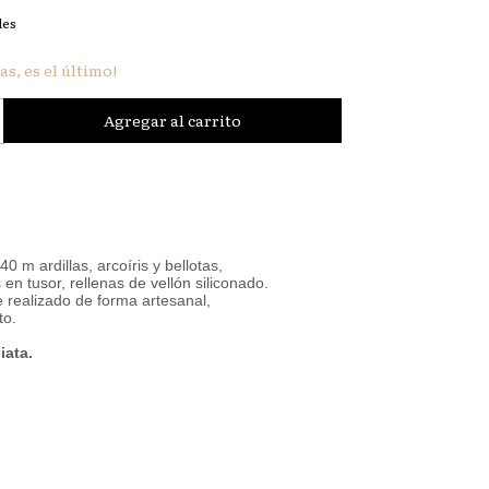
les
as, es el último!
0 m ardillas, arcoíris y bellotas, 
en tusor, rellenas de vellón siliconado.
realizado de forma artesanal, 
to. 
iata.