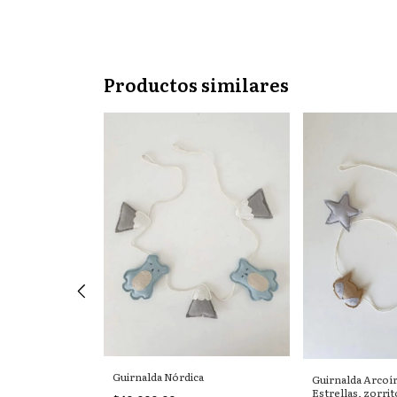
Productos similares
s rosas, hojitas
ejidos
Guirnalda Nórdica
Guirnalda Arcoír
Estrellas, zorrit