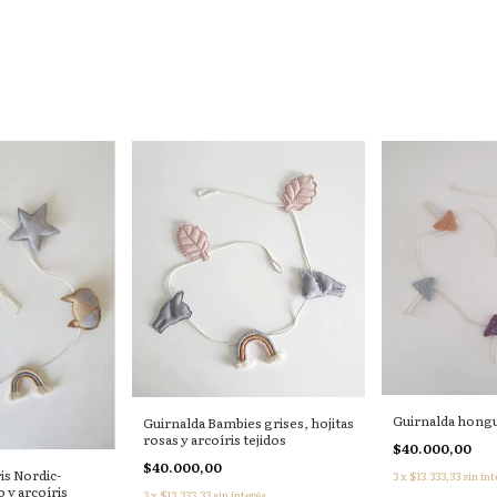
Guirnalda hongu
Guirnalda Bambies grises, hojitas
rosas y arcoíris tejidos
$40.000,00
$40.000,00
is Nordic-
3
x
$13.333,33
sin int
o y arcoíris
3
x
$13.333,33
sin interés